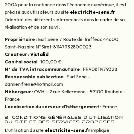
2004 pour la confiance dans l'économie numérique, il est
précisé aux utilisateurs du site
electricite-sene.fr
l'identité des différents intervenants dans le cadre de sa
réalisation et de son suivi :
Propriétaire
: Eurl Sene 7 Route de Treffeac 44600
Saint-Nazaire N°Siret: 81147932800023
Créateur
:
Vistalid
Capital social
: 100,00 €
N° de TVA intracommunautaire
: FR90811479328
Responsable publication
: Eurl Sene –
damienifrene@hotmail.com
Hébergeur
: OVH – 2 rue Kellermann - 59100 Roubaix -
France
Localisation du serveur d'hébergement
: France
2. CONDITIONS GÉNÉRALES D’UTILISATION
DU SITE ET DES SERVICES PROPOSÉS.
L’utilisation du site
electricite-sene.fr
implique